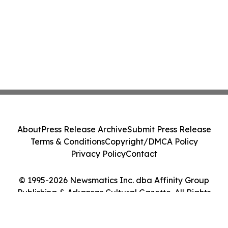
About
Press Release Archive
Submit Press Release
Terms & Conditions
Copyright/DMCA Policy
Privacy Policy
Contact
© 1995-2026 Newsmatics Inc. dba Affinity Group
Publishing & Arkansas Cultural Gazette. All Rights
Reserved.
Cookie Settings / Your Privacy Choices