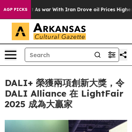
t Didn’t
As war With Iran Drove oil Prices Higher, Tr
AGP PICKS
DALI+ 榮獲兩項創新大獎，令
DALI Alliance 在 LightFair
2025 成為大贏家