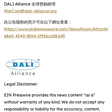
DALI Alliance 全球營銷經理
MarCom@dali-alliance.org
此公告隨附的照片可在以下網址查看：
https://www.globenewswire.com/NewsRoom/Attachm
68e5-4549-9b54-5ff86ca38d45
Legal Disclaimer:
EIN Presswire provides this news content "as is"
without warranty of any kind. We do not accept any
responsibility or liability for the accuracy, content,